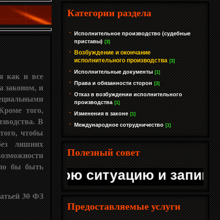
Категории раздела
Исполнительное производство (судебные
приставы)
[3]
Возбуждение и окончание
исполнительного производства
[3]
Исполнительные документы
[1]
я как и все
Права и обязанности сторон
[3]
а законом, и
Отказ в возбуждении исполнительного
пециальными
производства
[1]
Кроме того,
Изменения в законе
[1]
зводства. В
Международное сотрудничество
[1]
 того, чтобы
без лишних
Полезный совет
 возможности
гло бы быть
те свою ситуацию и запишитесь
атьей 30 ФЗ
Предоставляемые услуги