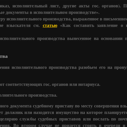
каз, исполнительный лист, другие акты гос. органов). П
ые документы в
исполнительном производстве».
уру исполнительного производства, выраженное в письменно
ие взыскателя см.
статью
«Как составить заявление о в
исполнительного производства вынесенное на основании 
тва
ния исполнительного производства разобьем его на прон
т соответствующих гос. органов или нотариуса.
олнительного производства.
ого документа судебному приставу по месту совершения взы
ает должник или находится имущество на которое планирует
целярию службы судебных приставов или послать по поч
ния. Во втором случае не придется стоять в очереди и