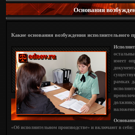
Основания возбужден
Какие основания возбуждения исполнительного пр
Исполнит
остальны
имеет оп
документ
существу
рамках да
исполни
проволоче
должнику
наложено
Основани
«Об исполнительном производстве» и включают в себя: