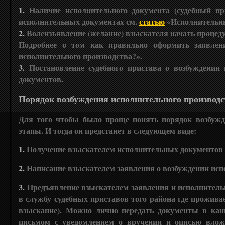
1.
Наличие исполнительного документа (судебный при
исполнительных документах см.
статью
«Исполнительн
2.
Волеизъявление (желание) взыскателя начать процед
Подробнее о том как правильно оформить заявлен
исполнительного производства?».
3.
Постановление судебного пристава о возбуждении 
документов.
Порядок возбуждения исполнительного производс
Для того чтобы было проще понять порядок возбужде
этапы. И тогда он предстанет в следующем виде:
1.
Получение взыскателем исполнительных документов о
2.
Написание взыскателем заявления о возбуждении исп
3.
Предъявление взыскателем заявления и исполнительн
в службу судебных приставов того района где прожив
взыскание). Можно лично передать документы в кан
письмом с уведомлением о вручении и описью вложе