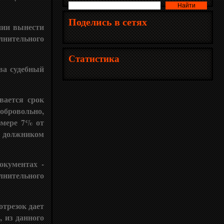
Поделись в сетях
нии вынести
лнительного
Статистика
ва судебный
вается срок
добровольно,
змере 7% от
я должником
окументах -
лнительного
отрезок дает
 из данного