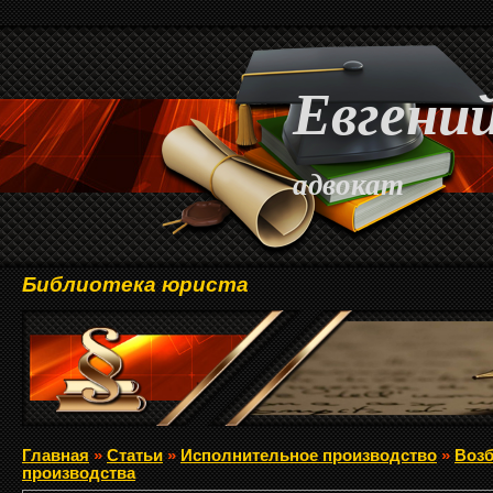
Евгений
адвокат
Библиотека юриста
Главная
»
Статьи
»
Исполнительное производство
»
Возб
производства