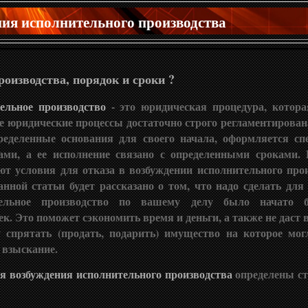
ия исполнительного производства
оизводства, порядок и сроки ?
ельное производство
- это юридическая процедура, котора
е юридические процессы достаточно строго регламентирован
ределенные основания для своего начала, оформляется с
ами, а ее исполнение связано с определенными сроками. 
ют условия для отказа в возбуждении исполнительного прои
нной статьи будет рассказано о том, что надо сделать для
тельное производство по вашему делу было начато 
к. Это поможет сэкономить время и деньги, а также не даст
 спрятать (продать, подарить) имущество на которое мо
Опиши
 взыскание.
я возбуждения исполнительного производства
определены ст