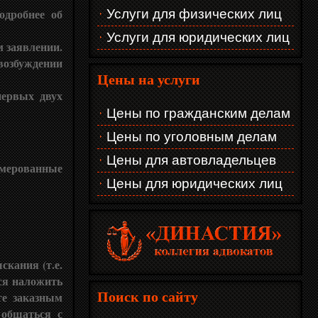
одробнее об
Услуги для физических лиц
Услуги для юридических лиц
м заявлении.
озбуждении
Цены на услуги
первых двух
Цены по гражданским делам
Цены по уголовным делам
Цены для автовладельцев
умерованные
Цены для юридических лиц
скания (т.е.
ся наложить
те заказным
Поиск по сайту
 общаться с