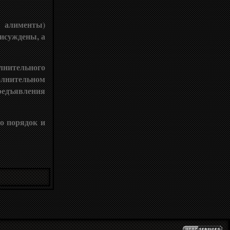
 алименты)
рисуждены, а
лнительного
олнительном
редъявления
о порядок и